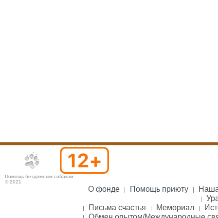
Помощь бездомным собакам
© 2021
О фонде
Помощь приюту
Наша
Ура
Письма счастья
Мемориал
Ист
Обмен опытом/Международные св