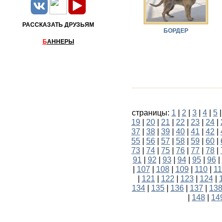
РАССКАЗАТЬ ДРУЗЬЯМ
БОРДЕР
Б
АННЕРЫ
страницы:
1
|
2
|
3
|
4
|
5
19
|
20
|
21
|
22
|
23
|
24
|
37
|
38
|
39
|
40
|
41
|
42
|
55
|
56
|
57
|
58
|
59
|
60
|
73
|
74
|
75
|
76
|
77
|
78
|
91
|
92
|
93
|
94
|
95
|
96
|
|
107
|
108
|
109
|
110
|
11
|
121
|
122
|
123
|
124
|
134
|
135
|
136
|
137
|
13
|
148
|
14