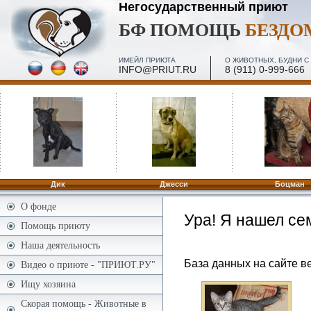
Негосударственный приют
БФ ПОМОЩЬ
БЕЗД
ИМЕЙЛ ПРИЮТА
О ЖИВОТНЫХ, БУДНИ С 
INFO@PRIUT.RU
8 (911) 0-999-666
ПОСЕЩЕНИЕ, МИНИ-ЭКСКУРСИИ - 2 И 4 ПЯТН. МЕС
ПО ЗАПИСИ
Дик
Джесси
Боцман
О фонде
Ура! Я нашел се
Помощь приюту
Наша деятельность
База данных на сайте ве
Видео о приюте - "ПРИЮТ.РУ"
Ищу хозяина
Скорая помощь - Животные в