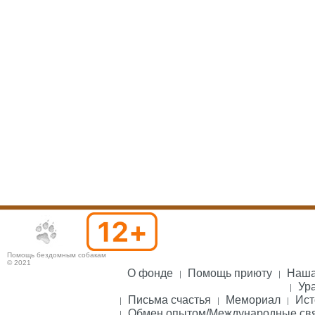
Помощь бездомным собакам
© 2021
О фонде
Помощь приюту
Наша
Ура
Письма счастья
Мемориал
Ист
Обмен опытом/Международные св