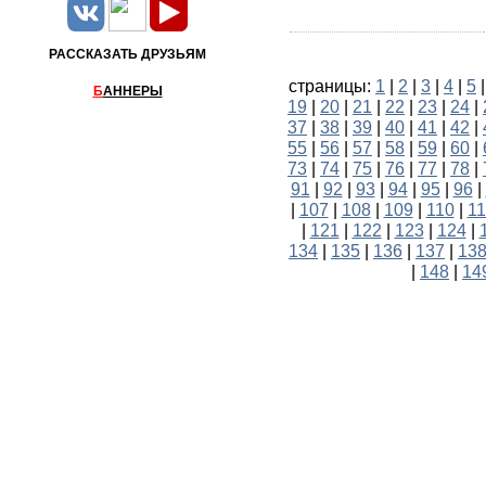
РАССКАЗАТЬ ДРУЗЬЯМ
страницы:
1
|
2
|
3
|
4
|
5
Б
АННЕРЫ
19
|
20
|
21
|
22
|
23
|
24
|
37
|
38
|
39
|
40
|
41
|
42
|
55
|
56
|
57
|
58
|
59
|
60
|
73
|
74
|
75
|
76
|
77
|
78
|
91
|
92
|
93
|
94
|
95
|
96
|
|
107
|
108
|
109
|
110
|
11
|
121
|
122
|
123
|
124
|
134
|
135
|
136
|
137
|
13
|
148
|
14