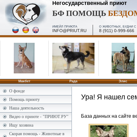
Негосударственный приют
БФ ПОМОЩЬ
БЕЗД
ИМЕЙЛ ПРИЮТА
О ЖИВОТНЫХ, БУДНИ С 
INFO@PRIUT.RU
8 (911) 0-999-666
ПОСЕЩЕНИЕ, МИНИ-ЭКСКУРСИИ - 2 И 4 ПЯТН. МЕС
ПО ЗАПИСИ
Макбет
Рада
Элис
О фонде
Ура! Я нашел се
Помощь приюту
Наша деятельность
База данных на сайте ве
Видео о приюте - "ПРИЮТ.РУ"
Ищу хозяина
Скорая помощь - Животные в