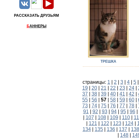
РАССКАЗАТЬ ДРУЗЬЯМ
Б
АННЕРЫ
ТРЕШКА
страницы:
1
|
2
|
3
|
4
|
5
19
|
20
|
21
|
22
|
23
|
24
|
37
|
38
|
39
|
40
|
41
|
42
|
55
|
56
|
57
|
58
|
59
|
60
|
73
|
74
|
75
|
76
|
77
|
78
|
91
|
92
|
93
|
94
|
95
|
96
|
|
107
|
108
|
109
|
110
|
11
|
121
|
122
|
123
|
124
|
134
|
135
|
136
|
137
|
13
|
148
|
14