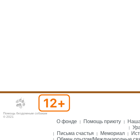
Помощь бездомным собакам
© 2021
О фонде
Помощь приюту
Наша
Ура
Письма счастья
Мемориал
Ист
Обмен опытом/Международные св