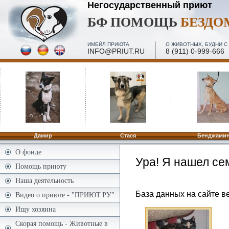
Негосударственный приют
БФ ПОМОЩЬ
БЕЗД
ИМЕЙЛ ПРИЮТА
О ЖИВОТНЫХ, БУДНИ С 
INFO@PRIUT.RU
8 (911) 0-999-666
ПОСЕЩЕНИЕ, МИНИ-ЭКСКУРСИИ - 2 И 4 ПЯТН. МЕС
ПО ЗАПИСИ
Дамир
Стася
Бенджами
О фонде
Ура! Я нашел се
Помощь приюту
Наша деятельность
База данных на сайте ве
Видео о приюте - "ПРИЮТ.РУ"
Ищу хозяина
Скорая помощь - Животные в