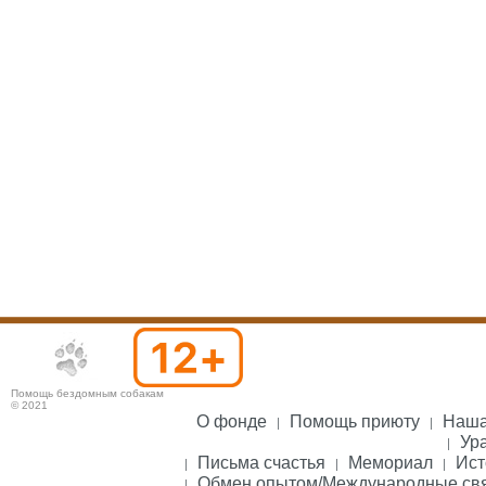
Помощь бездомным собакам
© 2021
О фонде
Помощь приюту
Наша
Ура
Письма счастья
Мемориал
Ист
Обмен опытом/Международные св