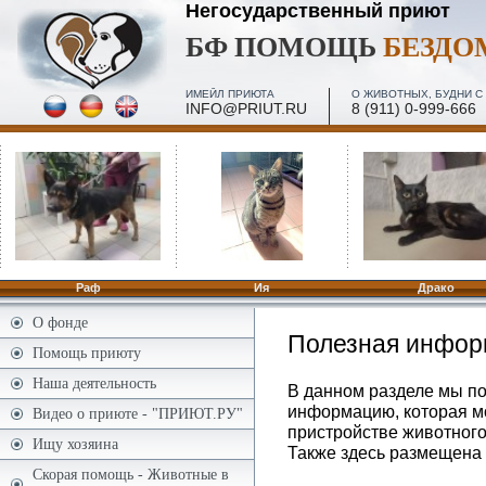
Негосударственный приют
БФ ПОМОЩЬ
БЕЗД
ИМЕЙЛ ПРИЮТА
О ЖИВОТНЫХ, БУДНИ С 
INFO@PRIUT.RU
8 (911) 0-999-666
ПОСЕЩЕНИЕ, МИНИ-ЭКСКУРСИИ - 2 И 4 ПЯТН. МЕС
ПО ЗАПИСИ
Раф
Ия
Драко
О фонде
Полезная инфор
Помощь приюту
Наша деятельность
В данном разделе мы п
информацию, которая мо
Видео о приюте - "ПРИЮТ.РУ"
пристройстве животного
Ищу хозяина
Также здесь размещена 
Скорая помощь - Животные в