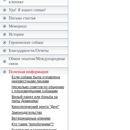
клинике
Ура! Я нашел семью!
Письма счастья
Мемориал
Истории
Героические собаки
Благодарности/Отчеты
Обмен опытом/Международные
связи
Полезная информация
Если собака была отравлена
неизвестными лицами
Несколько советов по общению
с плоховидящими собаками
Вялый парез или борьба за
лапы Доминика!
Кинологический центр "Друг"
Законодательство
Ветеринарные клиники
Кто такие "коробочники"?