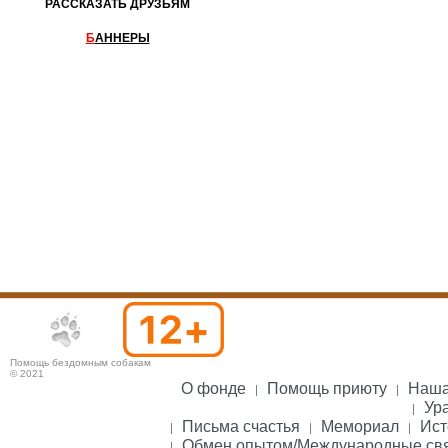
РАССКАЗАТЬ ДРУЗЬЯМ
Б
АННЕРЫ
Помощь бездомным собакам
© 2021
О фонде
Помощь приюту
Наша
Ура
Письма счастья
Мемориал
Ист
Обмен опытом/Международные св