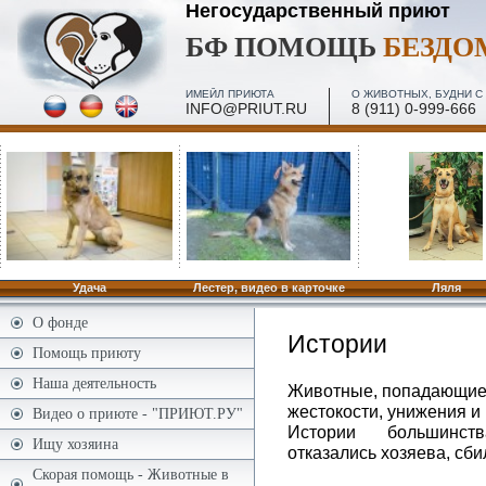
Негосударственный приют
БФ ПОМОЩЬ
БЕЗД
ИМЕЙЛ ПРИЮТА
О ЖИВОТНЫХ, БУДНИ С 
INFO@PRIUT.RU
8 (911) 0-999-666
ПОСЕЩЕНИЕ, МИНИ-ЭКСКУРСИИ - 2 И 4 ПЯТН. МЕС
ПО ЗАПИСИ
Удача
Лестер, видео в карточке
Ляля
О фонде
Истории
Помощь приюту
Наша деятельность
Животные, попадающие 
жестокости, унижения и
Видео о приюте - "ПРИЮТ.РУ"
Истории большинс
Ищу хозяина
отказались хозяева, сб
Скорая помощь - Животные в