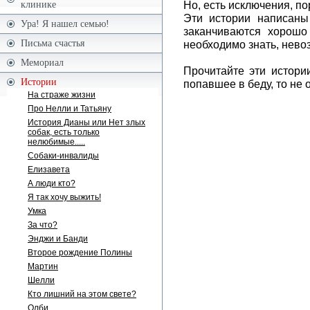
Но, есть исключения, по
клинике
Эти истории написаны
Ура! Я нашел семью!
заканчиваются хорошо
Письма счастья
необходимо знать, нево
Мемориал
Прочитайте эти истори
Истории
попавшее в беду, то не
На страже жизни
Про Нелли и Татьяну
История Дианы или Нет злых
собак, есть только
нелюбимые.....
Собаки-инвалиды
Елизавета
А люди кто?
Я так хочу выжить!
Умка
За что?
Энджи и Банди
Второе рождение Полины
Мартин
Шелли
Кто лишний на этом свете?
Олби