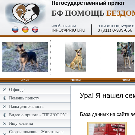
Негосударственный приют
БФ ПОМОЩЬ
БЕЗД
ИМЕЙЛ ПРИЮТА
О ЖИВОТНЫХ, БУДНИ С 
INFO@PRIUT.RU
8 (911) 0-999-666
ПОСЕЩЕНИЕ, МИНИ-ЭКСКУРСИИ - 2 И 4 ПЯТН. МЕС
ПО ЗАПИСИ
Эрик
Ненси
Чина
О фонде
Ура! Я нашел се
Помощь приюту
Наша деятельность
База данных на сайте ве
Видео о приюте - "ПРИЮТ.РУ"
Ищу хозяина
Скорая помощь - Животные в