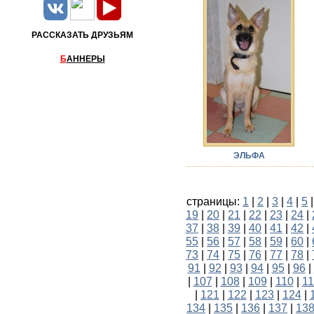
РАССКАЗАТЬ ДРУЗЬЯМ
Б
АННЕРЫ
ЭЛЬФА
страницы:
1
|
2
|
3
|
4
|
5
19
|
20
|
21
|
22
|
23
|
24
|
37
|
38
|
39
|
40
|
41
|
42
|
55
|
56
|
57
|
58
|
59
|
60
|
73
|
74
|
75
|
76
|
77
|
78
|
91
|
92
|
93
|
94
|
95
|
96
|
|
107
|
108
|
109
|
110
|
11
|
121
|
122
|
123
|
124
|
134
|
135
|
136
|
137
|
13