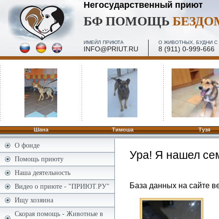
Негосударственный приют
БФ ПОМОЩЬ
БЕЗД
ИМЕЙЛ ПРИЮТА
О ЖИВОТНЫХ, БУДНИ С 
INFO@PRIUT.RU
8 (911) 0-999-666
ПОСЕЩЕНИЕ, МИНИ-ЭКСКУРСИИ - 2 И 4 ПЯТН. МЕС
ПО ЗАПИСИ
Шана
Тимоша
Тузя
О фонде
Ура! Я нашел се
Помощь приюту
Наша деятельность
База данных на сайте ве
Видео о приюте - "ПРИЮТ.РУ"
Ищу хозяина
Скорая помощь - Животные в