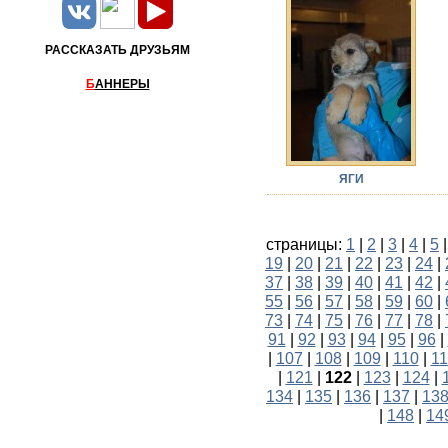
РАССКАЗАТЬ ДРУЗЬЯМ
Б
АННЕРЫ
ЯГИ
страницы:
1
|
2
|
3
|
4
|
5
19
|
20
|
21
|
22
|
23
|
24
|
37
|
38
|
39
|
40
|
41
|
42
|
55
|
56
|
57
|
58
|
59
|
60
|
73
|
74
|
75
|
76
|
77
|
78
|
91
|
92
|
93
|
94
|
95
|
96
|
|
107
|
108
|
109
|
110
|
11
|
121
|
122
|
123
|
124
|
134
|
135
|
136
|
137
|
13
|
148
|
14