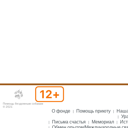
Помощь бездомным собакам
© 2021
О фонде
Помощь приюту
Наша
Ура
Письма счастья
Мемориал
Ист
Обмен опытом/Международные св