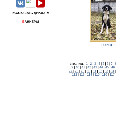
РАССКАЗАТЬ ДРУЗЬЯМ
Б
АННЕРЫ
ГОРЕЦ
страницы:
1
|
2
|
3
|
4
|
5
|
6
|
7
|
39
|
40
|
41
|
42
|
43
|
44
|
45
|
46
77
|
78
|
79
|
80
|
81
|
82
|
83
|
84
|
112
|
113
|
114
|
115
|
116
|
117