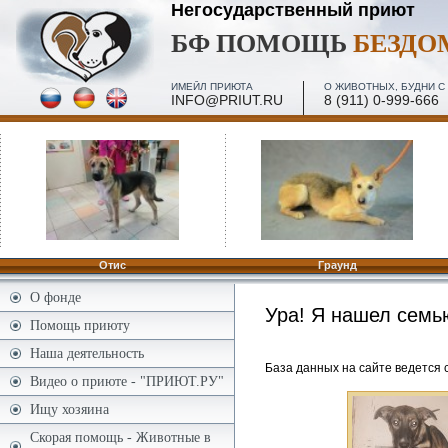
Негосударственный приют
БФ ПОМОЩЬ
БЕЗД
ИМЕЙЛ ПРИЮТА
О ЖИВОТНЫХ, БУДНИ С 
INFO@PRIUT.RU
8 (911) 0-999-666
Отис
Граунд
О фонде
Ура! Я нашел семь
Помощь приюту
Наша деятельность
База данных на сайте ведется с
Видео о приюте - "ПРИЮТ.РУ"
Ищу хозяина
Скорая помощь - Животные в