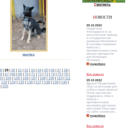
С
мотреть
Н
ОВОСТИ
05.10.2022
Сердечная
благодарность за
многолетнюю помощь
и сотрудничество
компании NeoGarden!
В сентябре компания
помогла с
приобретением очень
важных препаратов
МИЛКА
для болеющих
питомцев ...
подробнее
8
|
29
|
30
|
31
|
32
|
33
|
34
|
35
|
36
|
37
|
38
|
66
|
67
|
68
|
69
|
70
|
71
|
72
|
73
|
74
|
75
|
76
|
Все новости
03
|
104
|
105
|
106
|
107
|
108
|
109
|
110
|
111
05.10.2022
|
133
|
134
|
135
|
136
|
137
|
138
|
139
|
140
|
Друзья! Продолжаем
|
155
сбор на консервы для
собак и кошек приюта!
Очень просим вас
поддержать сбор и
помочь с
приобретением
консервов для наших
хвостиков! Сбор идет
на сайте зоомагази...
подробнее
Все новости