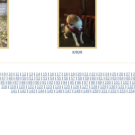
ХЛОЯ
8
|
9
|
10
|
11
|
12
|
13
|
14
|
15
|
16
|
17
|
18
|
19
|
20
|
21
|
22
|
23
|
24
|
25
|
26
|
27
|
2
|
47
|
48
|
49
|
50
|
51
|
52
|
53
|
54
|
55
|
56
|
57
|
58
|
59
|
60
|
61
|
62
|
63
|
64
|
65
|
|
85
|
86
|
87
|
88
|
89
|
90
|
91
|
92
|
93
|
94
|
95
|
96
|
97
|
98
|
99
|
100
|
101
|
102
|
1
|
118
|
119
|
120
|
121
|
122
|
123
|
124
|
125
|
126
|
127
|
128
|
129
|
130
|
131
|
132
141
|
142
|
143
|
144
|
145
|
146
|
147
|
148
|
149
|
150
|
151
|
152
|
153
|
154