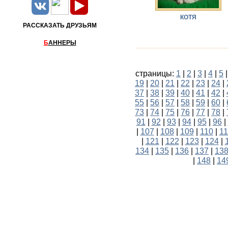
КОТЯ
РАССКАЗАТЬ ДРУЗЬЯМ
Б
АННЕРЫ
страницы:
1
|
2
|
3
|
4
|
5
19
|
20
|
21
|
22
|
23
|
24
|
37
|
38
|
39
|
40
|
41
|
42
|
55
|
56
|
57
|
58
|
59
|
60
|
73
|
74
|
75
|
76
|
77
|
78
|
91
|
92
|
93
|
94
|
95
|
96
|
|
107
|
108
|
109
|
110
|
11
|
121
|
122
|
123
|
124
|
134
|
135
|
136
|
137
|
13
|
148
|
14