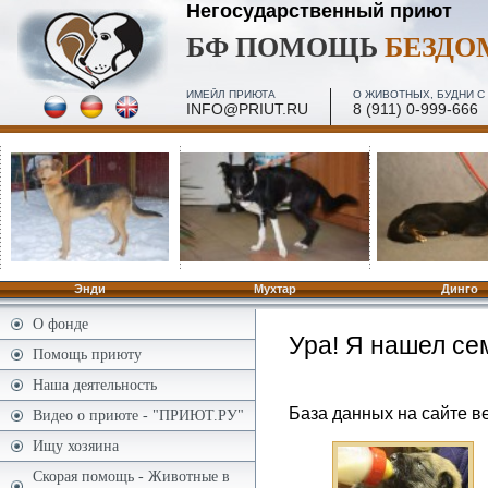
Негосударственный приют
БФ ПОМОЩЬ
БЕЗД
ИМЕЙЛ ПРИЮТА
О ЖИВОТНЫХ, БУДНИ С 
INFO@PRIUT.RU
8 (911) 0-999-666
ПОСЕЩЕНИЕ, МИНИ-ЭКСКУРСИИ - 2 И 4 ПЯТН. МЕС
ПО ЗАПИСИ
Энди
Мухтар
Динго
О фонде
Ура! Я нашел се
Помощь приюту
Наша деятельность
База данных на сайте ве
Видео о приюте - "ПРИЮТ.РУ"
Ищу хозяина
Скорая помощь - Животные в