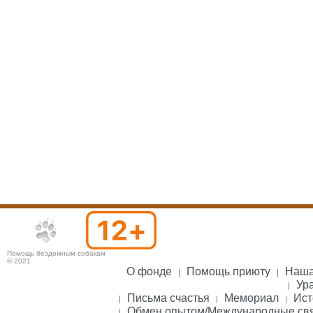
Помощь бездомным собакам
© 2021
О фонде
Помощь приюту
Наша
Ура
Письма счастья
Мемориал
Ист
Обмен опытом/Международные св