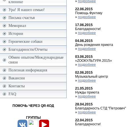
»
подробнее
клинике
22.06.2015
Ура! Я нашел семью!
Помощь Фунтику
»
подробнее
Письма счастья
17.06.2015
Мемориал
Благодарности!
»
подробнее
Истории
04.06.2015
Героические собаки
День рождения приюта
»
подробнее
Благодарности/Отчеты
03.06.2015
Обмен опытом/Международные
«ZOOКУЛЬТУРА 2015»
связи
»
подробнее
Полезная информация
02.06.2015
Музыкальный центр
Вакансии
»
подробнее
Контакты
21.05.2015
Нужды приюта
FAQ
»
подробнее
28.04.2015
ПОМОЧЬ ЧЕРЕЗ QR-КОД
Благодарность СТД "Петрович"
»
подробнее
ГРУППЫ
22.04.2015
Благодарности!