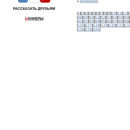
»
подробнее
РАССКАЗАТЬ ДРУЗЬЯМ
[
1
][
2
][
3
][
4
][
5
][
6
][
7
][
8
][
9
][
10
][
11
][
12
][
[
48
][
49
][
50
][
51
][
52
][
53
][
54
][
55
][
56
][
Б
АННЕРЫ
[
91
][
92
][
93
][
94
][
95
][
96
][
97
][
98
][
99
][
[
126
][
127
][
128
][
129
][
130
][
131
][
13
[
158
][
159
][
160
]