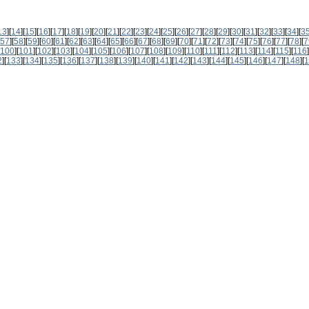
13
][
14
][
15
][
16
][
17
][
18
][
19
][
20
][
21
][
22
][
23
][
24
][
25
][
26
][
27
][
28
][
29
][
30
][
31
][
32
][
33
][
34
][
3
57
][
58
][
59
][
60
][
61
][
62
][
63
][
64
][
65
][
66
][
67
][
68
][
69
][
70
][
71
][
72
][
73
][
74
][
75
][
76
][
77
][
78
][
7
100
][
101
][
102
][
103
][
104
][
105
][
106
][
107
][
108
][
109
][
110
][
111
][
112
][
113
][
114
][
115
][
116
]
2
][
133
][
134
][
135
][
136
][
137
][
138
][
139
][
140
][
141
][
142
][
143
][
144
][
145
][
146
][
147
][
148
][
1