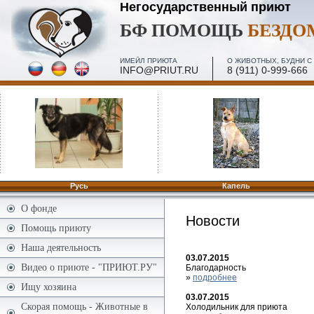
Негосударственный приют
БФ ПОМОЩЬ
БЕЗД
ИМЕЙЛ ПРИЮТА
О ЖИВОТНЫХ, БУДНИ С 
INFO@PRIUT.RU
8 (911) 0-999-666
Русь
Капель
О фонде
Новости
Помощь приюту
Наша деятельность
03.07.2015
Видео о приюте - "ПРИЮТ.РУ"
Благодарность
»
подробнее
Ищу хозяина
03.07.2015
Скорая помощь - Животные в
Холодильник для приюта