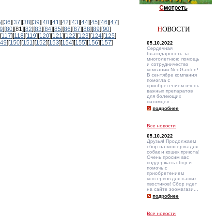
С
мотреть
5
][
36
][
37
][
38
][
39
][
40
][
41
][
42
][
43
][
44
][
45
][
46
][
47
]
9
][
80
][81][
82
][
83
][
84
][
85
][
86
][
87
][
88
][
89
][
90
]
Н
ОВОСТИ
[
117
][
118
][
119
][
120
][
121
][
122
][
123
][
124
][
125
]
49
][
150
][
151
][
152
][
153
][
154
][
155
][
156
][
157
]
05.10.2022
Сердечная
благодарность за
многолетнюю помощь
и сотрудничество
компании NeoGarden!
В сентябре компания
помогла с
приобретением очень
важных препаратов
для болеющих
питомцев ...
подробнее
Все новости
05.10.2022
Друзья! Продолжаем
сбор на консервы для
собак и кошек приюта!
Очень просим вас
поддержать сбор и
помочь с
приобретением
консервов для наших
хвостиков! Сбор идет
на сайте зоомагази...
подробнее
Все новости