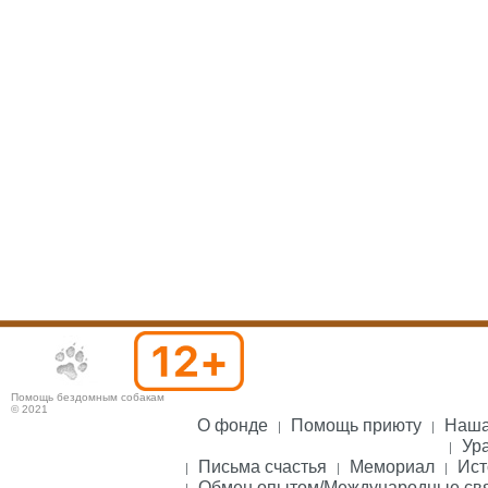
Помощь бездомным собакам
© 2021
О фонде
Помощь приюту
Наша
Ура
Письма счастья
Мемориал
Ист
Обмен опытом/Международные св