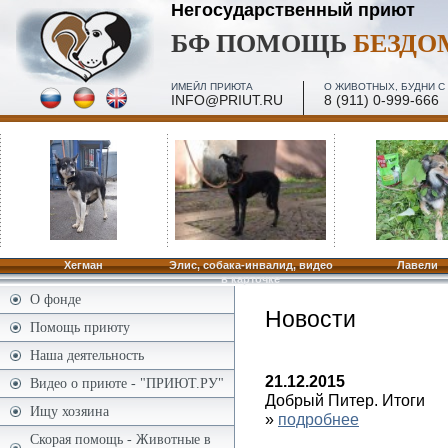
Негосударственный приют
БФ ПОМОЩЬ
БЕЗД
ИМЕЙЛ ПРИЮТА
О ЖИВОТНЫХ, БУДНИ С 
INFO@PRIUT.RU
8 (911) 0-999-666
ПОСЕЩЕНИЕ, МИНИ-ЭКСКУРСИИ - 2 И 4 ПЯТН. МЕС
ПО ЗАПИСИ
Хегман
Элис, собака-инвалид, видео
Лавели
в карточке
О фонде
Новости
Помощь приюту
Наша деятельность
21.12.2015
Видео о приюте - "ПРИЮТ.РУ"
Добрый Питер. Итоги
Ищу хозяина
»
подробнее
Скорая помощь - Животные в