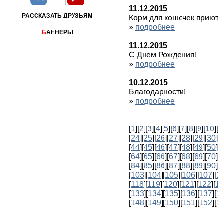
11.12.2015
РАССКАЗАТЬ ДРУЗЬЯМ
Корм для кошечек прию
»
подробнее
Б
АННЕРЫ
11.12.2015
С Днем Рождения!
»
подробнее
10.12.2015
Благодарности!
»
подробнее
[
1
][
2
][
3
][
4
][
5
][
6
][
7
][
8
][
9
][
10
][
[
24
][
25
][
26
][
27
][
28
][
29
][
30
]
[
44
][
45
][
46
][
47
][
48
][
49
][
50
]
[
64
][
65
][
66
][
67
][
68
][
69
][
70
]
[
84
][
85
][
86
][
87
][
88
][
89
][
90
]
[
103
][
104
][
105
][
106
][
107
][
[
118
][
119
][
120
][
121
][
122
][
[
133
][
134
][
135
][
136
][
137
][
[
148
][
149
][
150
][
151
][
152
][