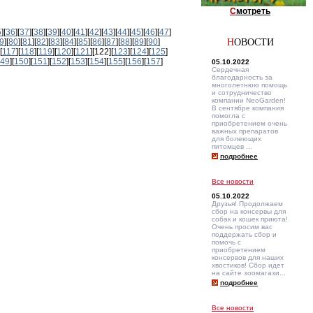
С
мотреть
5
][
36
][
37
][
38
][
39
][
40
][
41
][
42
][
43
][
44
][
45
][
46
][
47
]
9
][
80
][
81
][
82
][
83
][
84
][
85
][
86
][
87
][
88
][
89
][
90
]
Н
ОВОСТИ
[
117
][
118
][
119
][
120
][
121
][122][
123
][
124
][
125
]
49
][
150
][
151
][
152
][
153
][
154
][
155
][
156
][
157
]
05.10.2022
Сердечная
благодарность за
многолетнюю помощь
и сотрудничество
компании NeoGarden!
В сентябре компания
помогла с
приобретением очень
важных препаратов
для болеющих
питомцев ...
подробнее
Все новости
05.10.2022
Друзья! Продолжаем
сбор на консервы для
собак и кошек приюта!
Очень просим вас
поддержать сбор и
помочь с
приобретением
консервов для наших
хвостиков! Сбор идет
на сайте зоомагази...
подробнее
Все новости