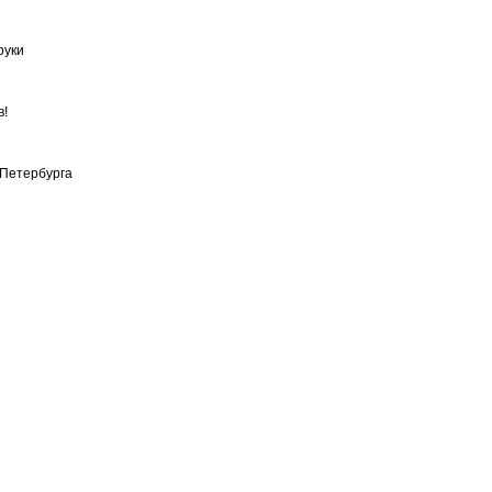
руки
в!
-Петербурга