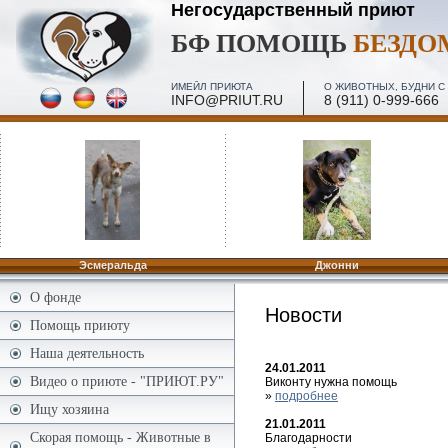
Негосударственный приют
БФ ПОМОЩЬ
БЕЗД
ИМЕЙЛ ПРИЮТА
О ЖИВОТНЫХ, БУДНИ С 
INFO@PRIUT.RU
8 (911) 0-999-666
Эсмеральда
Джонни
О фонде
Новости
Помощь приюту
Наша деятельность
24.01.2011
Видео о приюте - "ПРИЮТ.РУ"
Виконту нужна помощь
»
подробнее
Ищу хозяина
21.01.2011
Скорая помощь - Животные в
Благодарности