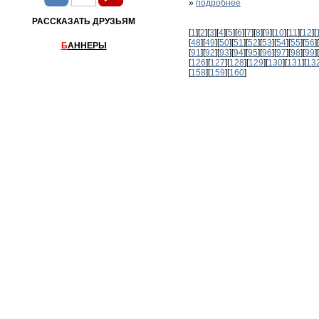
»
подробнее
РАССКАЗАТЬ ДРУЗЬЯМ
[
1
][
2
][
3
][
4
][
5
][
6
][
7
][
8
][
9
][
10
][
11
][
12
][
[
48
][
49
][
50
][
51
][
52
][
53
][
54
][
55
][
56
][
Б
АННЕРЫ
[
91
][
92
][
93
][
94
][
95
][
96
][
97
][
98
][
99
][
[
126
][
127
][
128
][
129
][
130
][
131
][
13
[
158
][
159
][
160
]