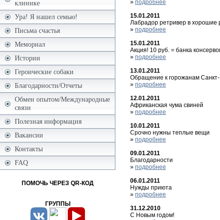
»
подробнее
клинике
15.01.2011
Ура! Я нашел семью!
Лабрадор ретривер в хорошие 
»
подробнее
Письма счастья
15.01.2011
Мемориал
Акция! 10 руб. = банка консерво
»
подробнее
Истории
13.01.2011
Героические собаки
Обращение к горожанам Санкт
»
подробнее
Благодарности/Отчеты
12.01.2011
Обмен опытом/Международные
Африканская чума свиней
связи
»
подробнее
Полезная информация
10.01.2011
Срочно нужны теплые вещи
Вакансии
»
подробнее
Контакты
09.01.2011
Благодарности
FAQ
»
подробнее
06.01.2011
ПОМОЧЬ ЧЕРЕЗ QR-КОД
Нужды приюта
»
подробнее
ГРУППЫ
31.12.2010
С Новым годом!