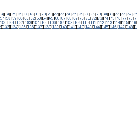
13
][
14
][
15
][
16
][
17
][
18
][
19
][
20
][
21
][
22
][
23
][
24
][
25
][
26
][
27
][
28
][
29
][
30
][
31
][
32
][
33
][
34
][
3
57
][
58
][
59
][
60
][
61
][
62
][
63
][
64
][
65
][
66
][
67
][
68
][
69
][
70
][
71
][
72
][
73
][
74
][
75
][
76
][
77
][
78
][
7
100
][
101
][
102
][
103
][
104
][
105
][
106
][
107
][
108
][
109
][
110
][
111
][
112
][
113
][
114
][
115
][
116
]
2
][
133
][
134
][
135
][
136
][
137
][
138
][
139
][
140
][
141
][
142
][
143
][
144
][
145
][
146
][
147
][
148
][
1