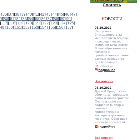
С
мотреть
5
][
36
][
37
][
38
][
39
][
40
][
41
][
42
][
43
][
44
][
45
][
46
][
47
]
9
][
80
][
81
][
82
][
83
][
84
][
85
][
86
][
87
][
88
][
89
][
90
]
Н
ОВОСТИ
[
117
][
118
][
119
][
120
][
121
][
122
][
123
][
124
][
125
]
49
][
150
][
151
][
152
][
153
][
154
][
155
][
156
][
157
]
05.10.2022
Сердечная
благодарность за
многолетнюю помощь
и сотрудничество
компании NeoGarden!
В сентябре компания
помогла с
приобретением очень
важных препаратов
для болеющих
питомцев ...
подробнее
Все новости
05.10.2022
Друзья! Продолжаем
сбор на консервы для
собак и кошек приюта!
Очень просим вас
поддержать сбор и
помочь с
приобретением
консервов для наших
хвостиков! Сбор идет
на сайте зоомагази...
подробнее
Все новости