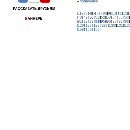
»
подробнее
РАССКАЗАТЬ ДРУЗЬЯМ
[
1
][
2
][
3
][
4
][
5
][
6
][
7
][
8
][
9
][
10
][
11
][
12
][
[
48
][
49
][50][
51
][
52
][
53
][
54
][
55
][
56
][
Б
АННЕРЫ
[
91
][
92
][
93
][
94
][
95
][
96
][
97
][
98
][
99
][
[
126
][
127
][
128
][
129
][
130
][
131
][
13
[
158
][
159
][
160
]