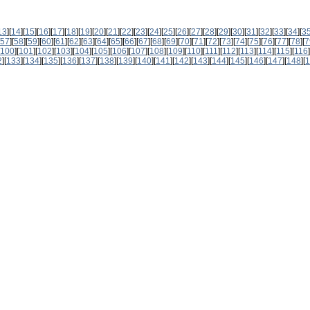
13
][
14
][
15
][
16
][
17
][
18
][
19
][
20
][
21
][
22
][
23
][
24
][
25
][
26
][
27
][
28
][
29
][
30
][
31
][
32
][
33
][
34
][
3
57
][
58
][
59
][
60
][
61
][
62
][
63
][
64
][
65
][
66
][
67
][
68
][
69
][
70
][
71
][
72
][
73
][
74
][
75
][
76
][
77
][
78
][
7
100
][
101
][
102
][
103
][
104
][
105
][
106
][
107
][
108
][
109
][
110
][
111
][
112
][
113
][
114
][
115
][
116
]
2
][
133
][
134
][
135
][
136
][
137
][
138
][
139
][
140
][
141
][
142
][
143
][
144
][
145
][
146
][
147
][
148
][
1