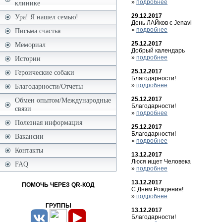
»
подробнее
клинике
29.12.2017
Ура! Я нашел семью!
День ЛАЙков с Jenavi
»
подробнее
Письма счастья
25.12.2017
Мемориал
Добрый календарь
»
подробнее
Истории
25.12.2017
Героические собаки
Благодарности!
»
подробнее
Благодарности/Отчеты
25.12.2017
Обмен опытом/Международные
Благодарности!
связи
»
подробнее
Полезная информация
25.12.2017
Благодарности!
Вакансии
»
подробнее
Контакты
13.12.2017
Люся ищет Человека
FAQ
»
подробнее
13.12.2017
ПОМОЧЬ ЧЕРЕЗ QR-КОД
С Днем Рождения!
»
подробнее
ГРУППЫ
13.12.2017
Благодарности!