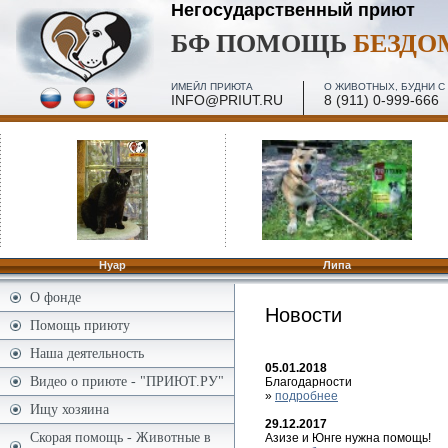
Негосударственный приют
БФ ПОМОЩЬ
БЕЗД
ИМЕЙЛ ПРИЮТА
О ЖИВОТНЫХ, БУДНИ С 
INFO@PRIUT.RU
8 (911) 0-999-666
Нуар
Липа
О фонде
Новости
Помощь приюту
Наша деятельность
05.01.2018
Видео о приюте - "ПРИЮТ.РУ"
Благодарности
»
подробнее
Ищу хозяина
29.12.2017
Скорая помощь - Животные в
Азизе и Юнге нужна помощь!