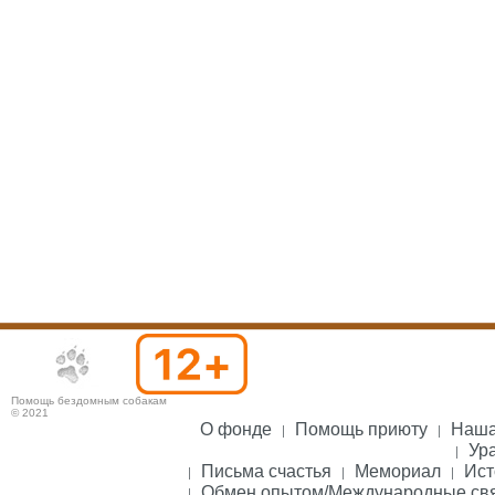
Помощь бездомным собакам
© 2021
О фонде
Помощь приюту
Наша
Ура
Письма счастья
Мемориал
Ист
Обмен опытом/Международные св