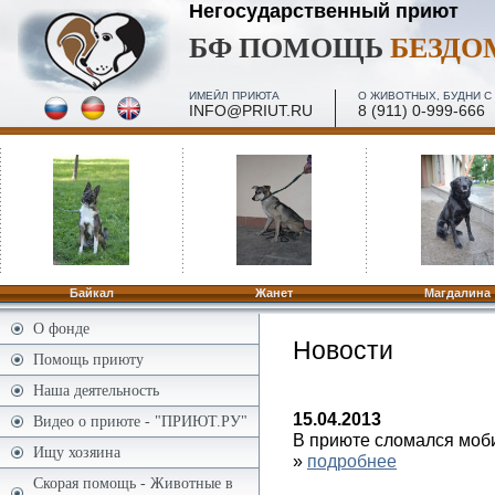
Негосударственный приют
БФ ПОМОЩЬ
БЕЗД
ИМЕЙЛ ПРИЮТА
О ЖИВОТНЫХ, БУДНИ С 
INFO@PRIUT.RU
8 (911) 0-999-666
ПОСЕЩЕНИЕ, МИНИ-ЭКСКУРСИИ - 2 И 4 ПЯТН. МЕС
ПО ЗАПИСИ
Байкал
Жанет
Магдалина
О фонде
Новости
Помощь приюту
Наша деятельность
15.04.2013
Видео о приюте - "ПРИЮТ.РУ"
В приюте сломался моб
Ищу хозяина
»
подробнее
Скорая помощь - Животные в