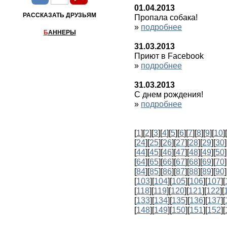
01.04.2013
РАССКАЗАТЬ ДРУЗЬЯМ
Пропала собака!
»
подробнее
Б
АННЕРЫ
31.03.2013
Приют в Facebook
»
подробнее
31.03.2013
С днем рождения!
»
подробнее
[
1
][
2
][
3
][
4
][
5
][
6
][
7
][
8
][
9
][
10
][
[
24
][
25
][
26
][
27
][
28
][
29
][
30
]
[
44
][
45
][
46
][
47
][
48
][
49
][
50
]
[
64
][
65
][
66
][
67
][
68
][
69
][
70
]
[
84
][
85
][
86
][
87
][
88
][
89
][
90
]
[
103
][
104
][
105
][
106
][
107
][
[
118
][
119
][
120
][
121
][
122
][
[
133
][
134
][
135
][
136
][
137
][
[
148
][
149
][
150
][
151
][
152
][