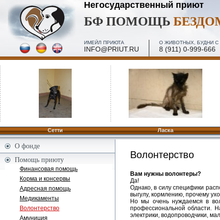
Негосударственный приют
БФ ПОМОЩЬ
БЕЗД
ИМЕЙЛ ПРИЮТА
О ЖИВОТНЫХ, БУДНИ С 
INFO@PRIUT.RU
8 (911) 0-999-666
Сетти
Ласка
О фонде
Волонтерство
Помощь приюту
Финансовая помощь
Вам нужны волонтеры?
Корма и консервы
Да!
Однако, в силу специфики рас
Адресная помощь
выгулу, кормлению, прочему ухо
Медикаменты
Но мы очень нуждаемся в вол
профессиональной области. Н
Волонтерство
электрики, водопроводчики, ма
Амуниция