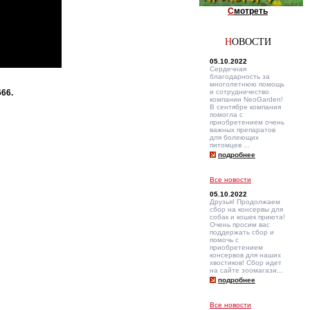
С
мотреть
Н
ОВОСТИ
05.10.2022
Сердечная
благодарность за
многолетнюю помощь
и сотрудничество
66.
компании NeoGarden!
В сентябре компания
помогла с
приобретением очень
важных препаратов
для болеющих
питомцев ...
подробнее
Все новости
05.10.2022
Друзья! Продолжаем
сбор на консервы для
собак и кошек приюта!
Очень просим вас
поддержать сбор и
помочь с
приобретением
консервов для наших
хвостиков! Сбор идет
на сайте зоомагази...
подробнее
Все новости