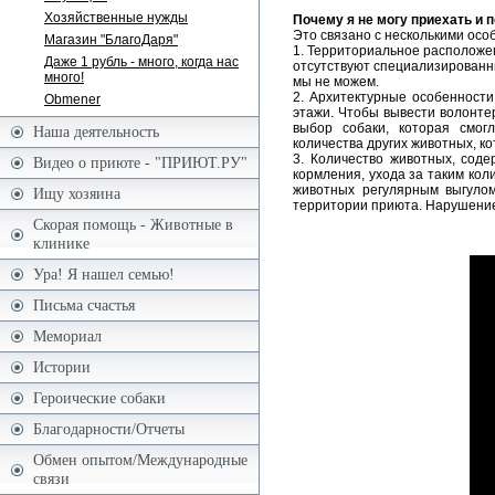
Хозяйственные нужды
Почему я не могу приехать и 
Это связано с несколькими ос
Магазин "БлагоДаря"
1. Территориальное расположе
Даже 1 рубль - много, когда нас
отсутствуют специализированны
много!
мы не можем.
2. Архитектурные особенност
Obmener
этажи. Чтобы вывести волонтер
выбор собаки, которая смог
Наша деятельность
количества других животных, к
3. Количество животных, сод
Видео о приюте - "ПРИЮТ.РУ"
кормления, ухода за таким ко
животных регулярным выгулом
Ищу хозяина
территории приюта. Нарушение 
Скорая помощь - Животные в
клинике
Ура! Я нашел семью!
Письма счастья
Мемориал
Истории
Героические собаки
Благодарности/Отчеты
Обмен опытом/Международные
связи