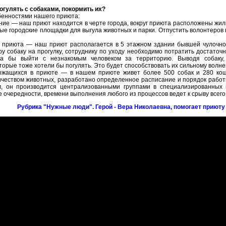
погулять с собаками, покормить их?
обенностями нашего приюта:
ние — наш приют находится в черте города, вокруг приюта расположены жил
е городские площадки для выгула животных и парки. Отпустить волонтеров г
и приюта — наш приют располагается в 5 этажном здании бывшей чулочно
у собаку на прогулку, сотруднику по уходу необходимо потратить достаточн
ла бы выйти с незнакомым человеком за территорию. Выводя собаку
оторые тоже хотели бы погулять. Это будет способствовать их сильному волн
ержащихся в приюте — в нашем приюте живет более 500 собак и 280 коше
личеством животных, разработано определенное расписание и порядок работ
, он производится централизованными группами в специализированных 
очередности, времени выполнения любого из процессов ведет к срыву всего
Рубрика "Нужные люди". Герой - Вера Николаевна, помогает приюту 