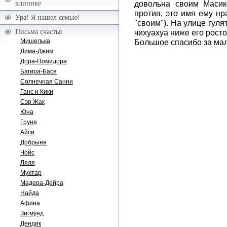
довольна своим Масик
клинике
против, это имя ему нр
Ура! Я нашел семью!
"своим"). На улице гуля
Письма счастья
чихуахуа ниже его росто
Большое спасибо за мал
Мишелька
Дима-Джим
Дора-Помидора
Багира-Бася
Солнечная Санни
Ганс и Кики
Сэр Жак
Юна
Груня
Айси
Добрыня
Чойс
Ляля
Мухтар
Мадера-Дейра
Найда
Афина
Зигмунд
Дендик