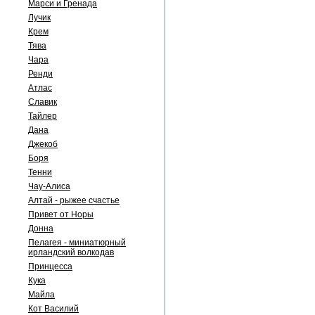
Марси и Гренада
Лучик
Крем
Тява
Чара
Ренди
Атлас
Славик
Тайлер
Дана
Джекоб
Боря
Тенни
Чау-Алиса
Алтай - рыжее счастье
Привет от Норы
Донна
Пелагея - миниатюрный
ирландский волкодав
Принцесса
Кука
Майла
Кот Василий