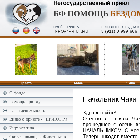
Негосударственный приют
БФ ПОМОЩЬ
БЕЗД
ИМЕЙЛ ПРИЮТА
О ЖИВОТНЫХ, БУДНИ С 
INFO@PRIUT.RU
8 (911) 0-999-666
ПОСЕЩЕНИЕ, МИНИ-ЭКСКУРСИИ - 2 И 4 ПЯТН. МЕС
ПО ЗАПИСИ
Гретта
Миса
Чина
О фонде
Начальник Чаки
Помощь приюту
Наша деятельность
Здравствуйте!!!
Осенью я взяла Чаки
Видео о приюте - "ПРИЮТ.РУ"
прошедшее с осени вр
Ищу хозяина
НАЧАЛЬНИКОМ. С моей 
Теперь шкодят вместе.
Скорая помощь - Животные в