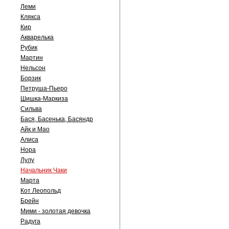
Леми
Клякса
Кир
Акварелька
Рубик
Мартин
Нельсон
Борзик
Петруша-Пьеро
Шишка-Маркиза
Сильва
Бася, Басенька, Басяндр
Айк и Мао
Алиса
Нора
Лулу
Начальник Чаки
Марта
Кот Леопольд
Брейн
Мими - золотая девочка
Радуга