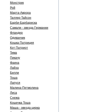
Монстрик
Рой
Марта-Аврора
Таллер-Тайсон
Барби-Барбариска
Самали - звезда Германии
Фландер
Одуванчик
Кошка Патриция
Кот Патриот
Тима
Пикачу
Фаина
Лайза
Билли
Тоша
Лапуся
Малина-Петмолина
Лиса
Снежа
Кошечка Тоша
Маша - звезда цирка