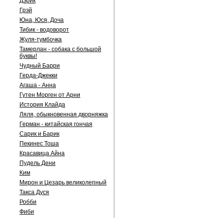
Дэрик
Грэй
Юна, Юся, Доча
Тибик - водоворот
Жуля-тумбочка
Тамерлан - собака с большой
буквы!
Чудный Барри
Герда-Джекки
Агаша - Анна
Гутен Морген от Арни
История Клайда
Ляля, обыкновенная дворняжка
Герман - китайская гончая
Сарик и Барик
Пекинес Тоша
Красавица Айна
Пудель Дени
Ким
Мирон и Цезарь великолепный
Такса Дуся
Робби
Фиби