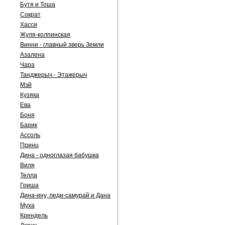
Бутя и Тоша
Сократ
Хасси
Жуля-колпинская
Винни - главный зверь Земли
Азалена
Чара
Танджерыч - Этажерыч
Мэй
Кузяка
Ева
Боня
Барик
Ассоль
Принц
Дина - одноглазая бабушка
Виля
Телла
Гриша
Дина-ину, леди-самурай и Дана
Муха
Крендель