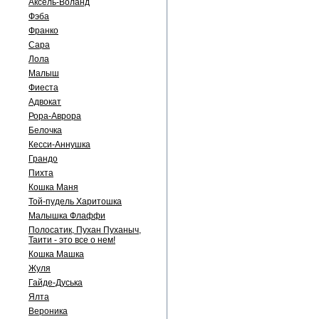
Аксель-Воланд
Фэба
Франко
Сара
Лола
Малыш
Фиеста
Адвокат
Рора-Аврора
Белочка
Кесси-Аннушка
Грандо
Пихта
Кошка Маня
Той-пудель Харитошка
Малышка Флаффи
Полосатик, Пухан Пуханыч,
Таити - это все о нем!
Кошка Машка
Жуля
Гайде-Дуська
Ялта
Вероника