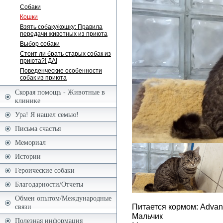
Собаки
Кошки
Взять собаку/кошку: Правила
передачи животных из приюта
Выбор собаки
Стоит ли брать старых собак из
приюта?! ДА!
Поведенческие особенности
собак из приюта
Скорая помощь - Животные в
клинике
Ура! Я нашел семью!
Письма счастья
Мемориал
Истории
Героические собаки
Благодарности/Отчеты
Обмен опытом/Международные
Питается кормом: Advanc
связи
Мальчик
Полезная информация