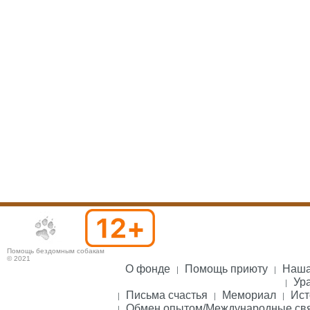
Помощь бездомным собакам
© 2021
О фонде
Помощь приюту
Наша
Ура
Письма счастья
Мемориал
Ист
Обмен опытом/Международные св