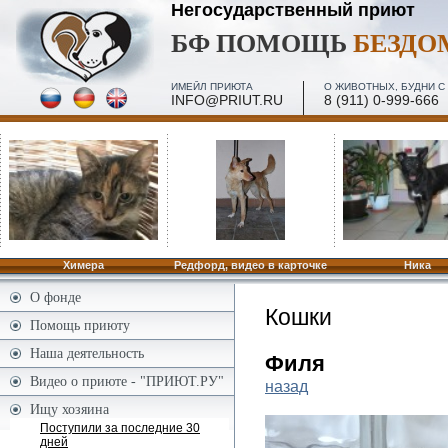
Негосударственный приют
БФ ПОМОЩЬ
БЕЗД
ИМЕЙЛ ПРИЮТА
О ЖИВОТНЫХ, БУДНИ С 
INFO@PRIUT.RU
8 (911) 0-999-666
ПОСЕЩЕНИЕ, МИНИ-ЭКСКУРСИИ - 2 И 4 ПЯТН. МЕС
ПО ЗАПИСИ
Химера
Редфорд, видео в карточке
Ника
О фонде
Кошки
Помощь приюту
Наша деятельность
Филя
Видео о приюте - "ПРИЮТ.РУ"
назад
Ищу хозяина
Поступили за последние 30
дней