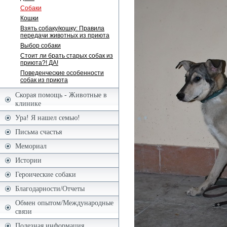
Собаки
Кошки
Взять собаку/кошку: Правила
передачи животных из приюта
Выбор собаки
Стоит ли брать старых собак из
приюта?! ДА!
Поведенческие особенности
собак из приюта
Скорая помощь - Животные в
клинике
Ура! Я нашел семью!
Письма счастья
Мемориал
Истории
Героические собаки
Благодарности/Отчеты
Обмен опытом/Международные
связи
Полезная информация