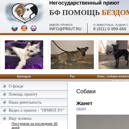
Негосударственный приют
БФ ПОМОЩЬ
БЕЗД
ИМЕЙЛ ПРИЮТА
О ЖИВОТНЫХ, БУДНИ С 
INFO@PRIUT.RU
8 (911) 0-999-666
ПОСЕЩЕНИЕ, МИНИ-ЭКСКУРСИИ - 2 И 4 ПЯТН. МЕС
ПО ЗАПИСИ
Брендон
Ры
Элис, собака-инвал
в карточке
О фонде
Собаки
Помощь приюту
Наша деятельность
Жанет
назад
Видео о приюте - "ПРИЮТ.РУ"
Ищу хозяина
Поступили за последние 30
дней