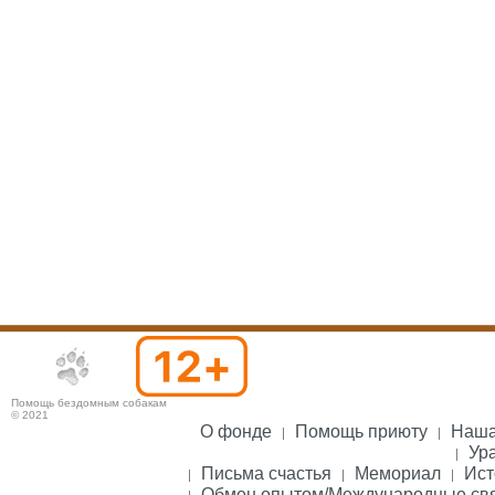
Помощь бездомным собакам
© 2021
О фонде
Помощь приюту
Наша
Ура
Письма счастья
Мемориал
Ист
Обмен опытом/Международные св